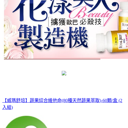
【威瑪舒培】蔬果綜合維他命(80種天然蔬果萃取)-60顆/盒 (2
入組)