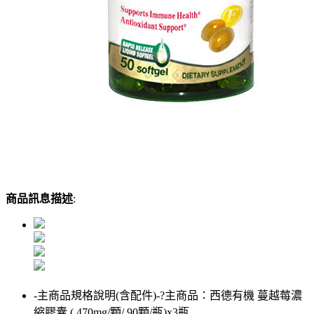
商品訊息描述
:
-主商品規格說明(含配件)-?主商品：西德有機 蔓越莓濃
縮膠囊 ( 470mg/顆/ 90顆/瓶)x3瓶