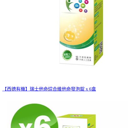
【西德有機】瑞士他命綜合維他命發泡錠 x 6盒