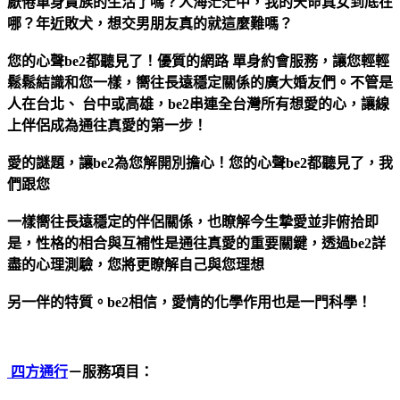
厭倦單身貴族的生活了嗎？人海茫茫中，我的天命真女到底在
哪？年近敗犬，想交男朋友真的就這麼難嗎？
您的心聲be2都聽見了！優質的網路 單身約會服務，讓您輕輕
鬆鬆結識和您一樣，嚮往長遠穩定關係的廣大婚友們。不管是
人在台北、 台中或高雄，be2串連全台灣所有想愛的心，讓線
上伴侶成為通往真愛的第一步！
愛的謎題，讓be2為您解開別擔心！您的心聲be2都聽見了，我
們跟您
一樣嚮往長遠穩定的伴侶關係，也瞭解今生摯愛並非俯拾即
是，性格的相合與互補性是通往真愛的重要關鍵，透過be2詳
盡的心理測驗，您將更瞭解自己與您理想
另一伴的特質。be2相信，愛情的化學作用也是一門科學！
四方通行
－服務項目：