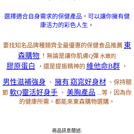
選擇適合自身需求的保健產品，可以讓你擁有健
康活力的彩色人生。
東
要找知名品牌種類齊全最優惠的保健食品推薦
森購物
！無論是讓你肌膚Q彈
水嫩的
膠原蛋白
維他命B群
，還是提振精神的
，
好身材
男性滋補強身
擁有
窈窕
、
、保持關
軟Q靈活好身手
美胸產品
節
、
...等，因為你
的健康所需，都能來東森購物選購。
商品訊息簡述: