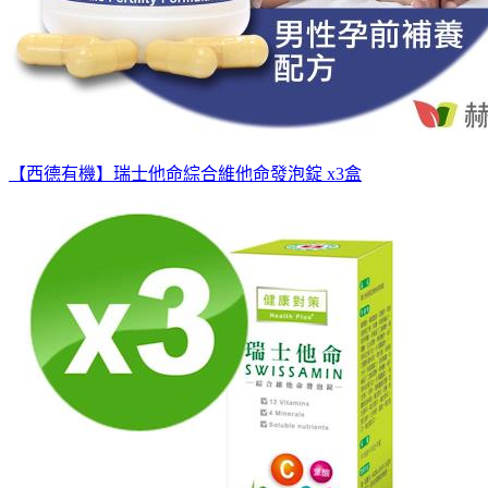
【西德有機】瑞士他命綜合維他命發泡錠 x3盒