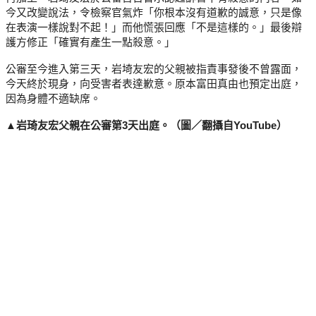
今又改變說法，令檢察官氣炸「你根本沒有道歉的誠意，只是像
在表演一樣說對不起！」而他慌張回應「不是這樣的。」最後辯
護方修正「確實有產生一點殺意。」
公審至今進入第三天，岩埼友宏的父親被指責事發後不曾露面，
今天終於現身，向受害者表達歉意。原本富田真由也預定出庭，
因為身體不適缺席。
▲岩琦友宏父親在公審第3天出庭。（圖／翻攝自YouTube）