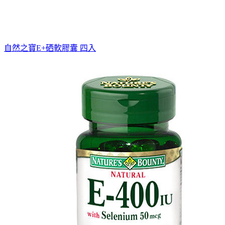
自然之寶E+硒軟膠囊 四入