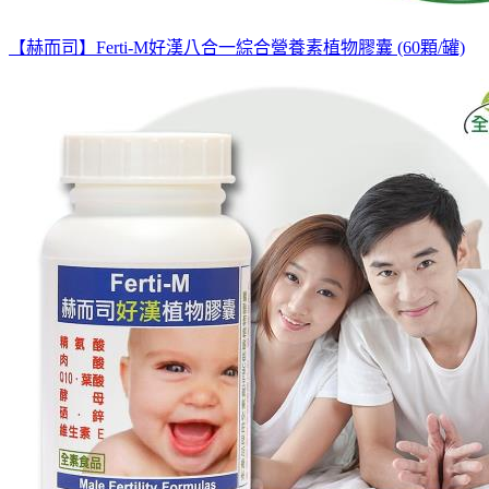
【赫而司】Ferti-M好漢八合一綜合營養素植物膠囊 (60顆/罐)