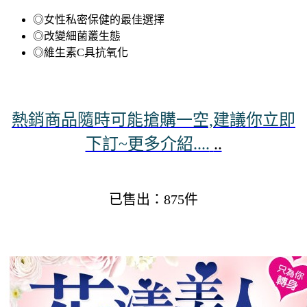
◎女性私密保健的最佳選擇
◎改變細菌叢生態
◎維生素C具抗氧化
熱銷商品隨時可能搶購一空,建議你立即
下訂~更多介紹....
..
已售出：875件