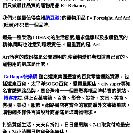
們只做最佳品質的寵物用品 R= Reliance,
我們只做最值得信賴
納豆激?
的寵物用品 F= Foresight, Arf Arf
(旺芙)不只是一個品牌,
還是一種樂活(LOHAS)的生活態度,追求健康以及永續發展的
精神,同時也注意到環境責任.。最重要的是, Arf
Arf所有的成份都是公開透明的,使寵物愛好者知道自己買的、
寵物用的到底是什麽。
GoHappy快樂購
整合遠東集團豐富的百貨零售通路資源，包
括遠東百貨、太平洋SOGO百貨、愛買量販店、city super等知
名實體通路品牌，是台灣唯一一個匯聚專櫃品牌特賣的網站。
博客來
提 供上百萬書籍、百貨、影音、設計、文具、美食、
有機、美妝、服飾。網路書店有齊全的繁簡體外文書籍雜誌，
購物網多樣性百貨設計商品滿足您購物需求。
打造質感生活，天天有折扣，日日優惠購。7-11取貨付款最安
全，24小時隔日取貨全年無休！