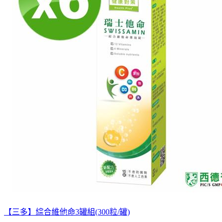
【三多】綜合維他命3罐組(300粒/罐)