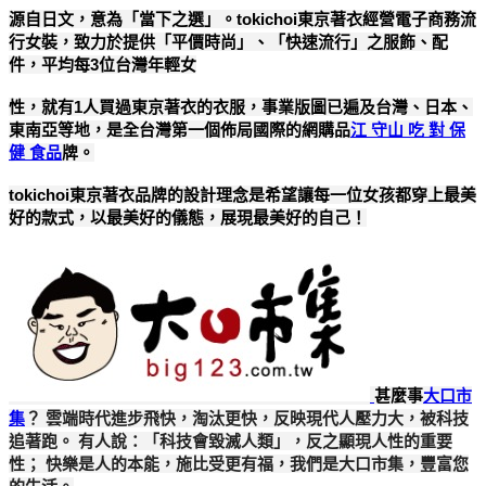
源自日文，意為「當下之選」。tokichoi東京著衣經營電子商務流
行女裝，致力於提供「平價時尚」、「快速流行」之服飾、配
件，平均每3位台灣年輕女
性，就有1人買過東京著衣的衣服，事業版圖已遍及台灣、日本、
東南亞等地，是全台灣第一個佈局國際的網購品
江 守山 吃 對 保
健 食品
牌。
tokichoi東京著衣品牌的設計理念是希望讓每一位女孩都穿上最美
好的款式，以最美好的儀態，展現最美好的自己！
甚麼事
大口市
集
？ 雲端時代進步飛快，淘汰更快，反映現代人壓力大，被科技
追著跑。 有人說：「科技會毀滅人類」，反之顯現人性的重要
性； 快樂是人的本能，施比受更有福，我們是大口市集，豐富您