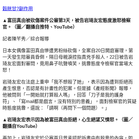
穀胱甘?副作用
▲富田真由被砍傷案件公審第3天，被告岩琦友宏態度激怒檢察
官。（圖／翻攝自推特、YouTube）
記者陳芊秀／綜合報導
日本女偶像富田真由慘遭男粉絲砍傷，全案自20日開庭審理，第
一天發生陪審員昏倒，隔日母親淚控指責兇手殺人，22日被告岩
琦友宏面對審問，竟用鼻子吭聲噴笑，挑釁態度令檢察官當場大
怒！
岩琦友宏在法庭上重申「我不想殺了她」，表示因為遭到拒絕而
產生恨意，否認是有計畫性的犯案。但是據《產經新聞》報導，
他被問到「一開始就打算殺人嗎」，回答「刀子是我的護身
符」、「寫mail都是戲言，沒有特別的意義」，面對檢察官的質疑
時態度挑釁，還說：「請啊（再問下一個問題）。」
▲岩琦友宏表示因為被富田真由拒絕，心生絕望又憤怒。（圖／
翻攝自YouTube）
再加上，岩琦友宏於公審首日曾承認起訴書中有殺意的內容，如